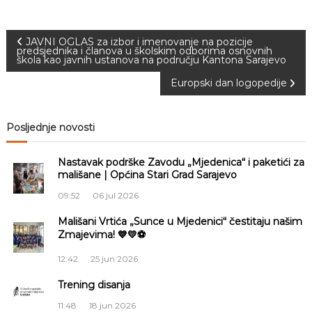
N
JAVNI OGLAS za izbor i imenovanje na pozicije
predsjednika i članova u školskim odborima osnovnih
škola kao javnih ustanova na području Kantona Sarajevo
a
Europski dan logopedije
v
Posljednje novosti
i
Nastavak podrške Zavodu „Mjedenica“ i paketići za
g
mališane | Općina Stari Grad Sarajevo
a
09:52
06 jul 2026
Mališani Vrtića „Sunce u Mjedenici“ čestitaju našim
c
Zmajevima! 💙💛⚽
i
12:42
25 jun 2026
Trening disanja
j
11:48
18 jun 2026