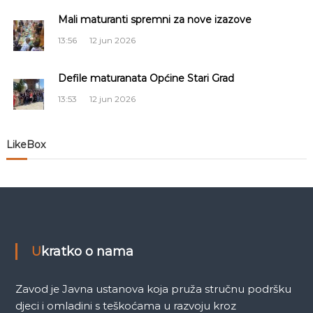
a
Mali maturanti spremni za nove izazove
č
13:56
12 jun 2026
l
Defile maturanata Općine Stari Grad
13:53
12 jun 2026
a
n
LikeBox
a
k
a
Ukratko o nama
Zavod je Javna ustanova koja pruža stručnu podršku
djeci i omladini s teškoćama u razvoju kroz