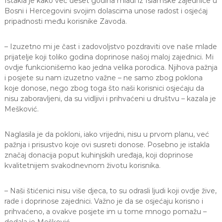
Istakla je kako već deset godina mladi iz Islamske zajednice u
Bosni i Hercegovini svojim dolascima unose radost i osjećaj
pripadnosti među korisnike Zavoda.
– Izuzetno mi je čast i zadovoljstvo pozdraviti ove naše mlade
prijatelje koji toliko godina doprinose našoj maloj zajednici. Mi
ovdje funkcionišemo kao jedna velika porodica. Njihova pažnja
i posjete su nam izuzetno važne – ne samo zbog poklona
koje donose, nego zbog toga što naši korisnici osjećaju da
nisu zaboravljeni, da su vidljivi i prihvaćeni u društvu – kazala je
Mešković.
Naglasila je da pokloni, iako vrijedni, nisu u prvom planu, već
pažnja i prisustvo koje ovi susreti donose. Posebno je istakla
značaj donacija poput kuhinjskih uređaja, koji doprinose
kvalitetnijem svakodnevnom životu korisnika.
– Naši štićenici nisu više djeca, to su odrasli ljudi koji ovdje žive,
rade i doprinose zajednici. Važno je da se osjećaju korisno i
prihvaćeno, a ovakve posjete im u tome mnogo pomažu –
dodala je Mešković.