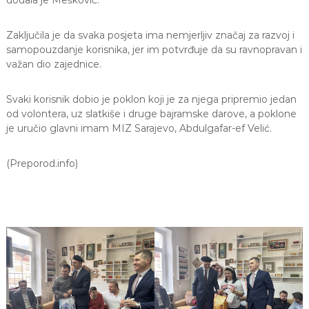
Zaključila je da svaka posjeta ima nemjerljiv značaj za razvoj i
samopouzdanje korisnika, jer im potvrđuje da su ravnopravan i
važan dio zajednice.
Svaki korisnik dobio je poklon koji je za njega pripremio jedan
od volontera, uz slatkiše i druge bajramske darove, a poklone
je uručio glavni imam MIZ Sarajevo,
Abdulgafar-ef Velić
.
(Preporod.info)