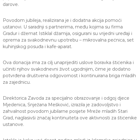
darove.
Povodom jubileja, realizirana je i dodatna akcija pomoći
ustanovi. U saradnji s partnerima, među kojima su firma
Gradur i džemat Istiklal džamija, osigurani su vrijedni uređaji i
oprema za svakodnevnu upotrebu – mikrovalna pećnica, set
kuhinjskog posuđa i kafe-aparat.
Ova donacija ima za cilj unaprijediti uslove boravka štićenika i
učiniti njihov svakodnevni život ugodnijim, čime je dodatno
potvrđena društvena odgovornost i kontinuirana briga mladih
za zajednicu.
Direktorica Zavoda za specijalno obrazovanje i odgoj djece
Mjedenica, Snježana Mešković, izrazila je zadovoljstvo i
zahvalnost povodom jubilarne posjete Mreže mladih Stari
Grad, naglasivši značaj kontinuiteta ove aktivnosti za štićenike
ustanove.