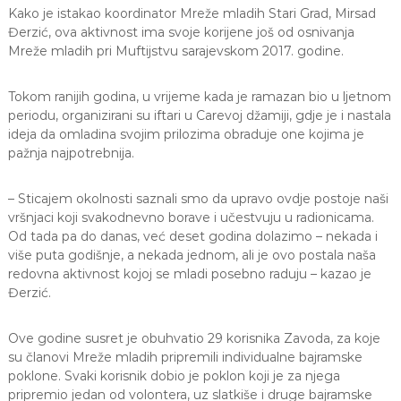
Kako je istakao koordinator Mreže mladih Stari Grad, Mirsad
a
S
Đerzić, ova aktivnost ima svoje korijene još od osnivanja
a
Mreže mladih pri Muftijstvu sarajevskom 2017. godine.
r
a
j
Tokom ranijih godina, u vrijeme kada je ramazan bio u ljetnom
e
periodu, organizirani su iftari u Carevoj džamiji, gdje je i nastala
v
ideja da omladina svojim prilozima obraduje one kojima je
o
pažnja najpotrebnija.
– Sticajem okolnosti saznali smo da upravo ovdje postoje naši
vršnjaci koji svakodnevno borave i učestvuju u radionicama.
Od tada pa do danas, već deset godina dolazimo – nekada i
više puta godišnje, a nekada jednom, ali je ovo postala naša
redovna aktivnost kojoj se mladi posebno raduju – kazao je
Đerzić.
Ove godine susret je obuhvatio 29 korisnika Zavoda, za koje
su članovi Mreže mladih pripremili individualne bajramske
poklone. Svaki korisnik dobio je poklon koji je za njega
pripremio jedan od volontera, uz slatkiše i druge bajramske