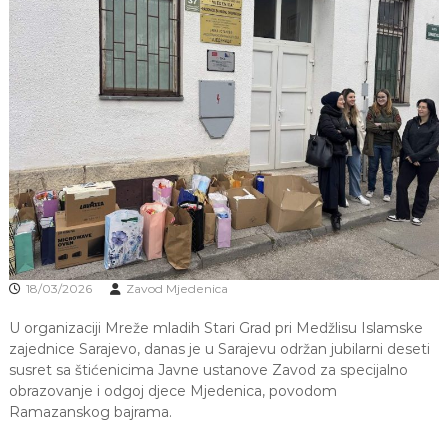
J
o
v
E
a
V
n
O
j
e
i
o
d
g
o
j
d
j
e
c
18/03/2026
Zavod Mjedenica
e
M
U organizaciji Mreže mladih Stari Grad pri Medžlisu Islamske
j
zajednice Sarajevo, danas je u Sarajevu održan jubilarni deseti
e
susret sa štićenicima Javne ustanove Zavod za specijalno
d
obrazovanje i odgoj djece Mjedenica, povodom
e
n
Ramazanskog bajrama.
i
c