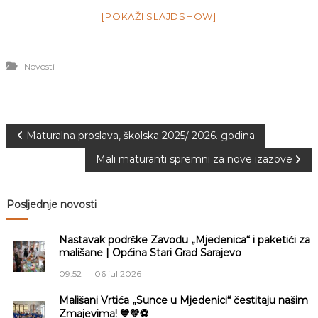
[POKAŽI SLAJDSHOW]
Novosti
N
Maturalna proslava, školska 2025/ 2026. godina
Mali maturanti spremni za nove izazove
a
v
Posljednje novosti
i
Nastavak podrške Zavodu „Mjedenica“ i paketići za
mališane | Općina Stari Grad Sarajevo
g
09:52
06 jul 2026
a
Mališani Vrtića „Sunce u Mjedenici“ čestitaju našim
Zmajevima! 💙💛⚽