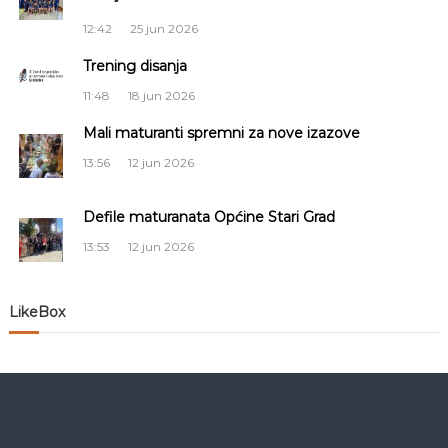
c
12:42
25 jun 2026
i
Trening disanja
11:48
18 jun 2026
j
Mali maturanti spremni za nove izazove
a
13:56
12 jun 2026
č
Defile maturanata Općine Stari Grad
l
13:53
12 jun 2026
a
LikeBox
n
a
k