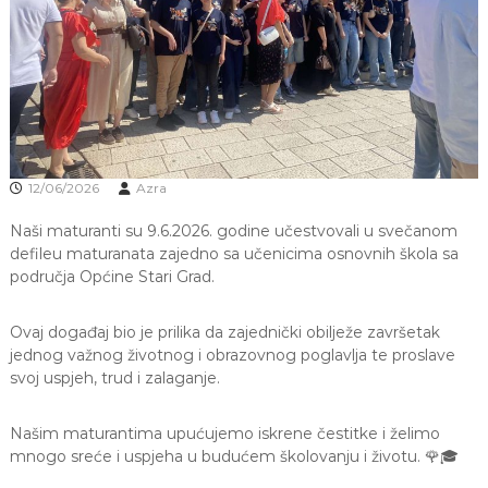
J
o
v
E
a
V
n
O
j
e
i
o
d
12/06/2026
Azra
g
o
Naši maturanti su 9.6.2026. godine učestvovali u svečanom
j
d
defileu maturanata zajedno sa učenicima osnovnih škola sa
j
područja Općine Stari Grad.
e
c
e
Ovaj događaj bio je prilika da zajednički obilježe završetak
M
jednog važnog životnog i obrazovnog poglavlja te proslave
j
svoj uspjeh, trud i zalaganje.
e
d
e
Našim maturantima upućujemo iskrene čestitke i želimo
n
mnogo sreće i uspjeha u budućem školovanju i životu. 🌹🎓
i
c