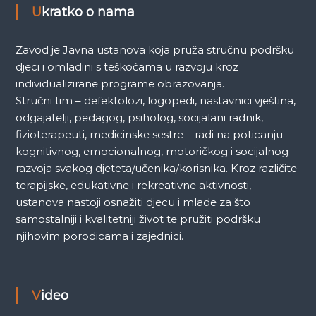
a
Ukratko o nama
Zavod je Javna ustanova koja pruža stručnu podršku
djeci i omladini s teškoćama u razvoju kroz
individualizirane programe obrazovanja.
Stručni tim – defektolozi, logopedi, nastavnici vještina,
odgajatelji, pedagog, psiholog, socijalani radnik,
fizioterapeuti, medicinske sestre – radi na poticanju
kognitivnog, emocionalnog, motoričkog i socijalnog
razvoja svakog djeteta/učenika/korisnika. Kroz različite
terapijske, edukativne i rekreativne aktivnosti,
ustanova nastoji osnažiti djecu i mlade za što
samostalniji i kvalitetniji život te pružiti podršku
njihovim porodicama i zajednici.
Video