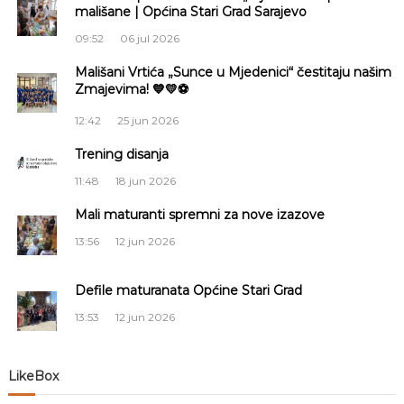
mališane | Općina Stari Grad Sarajevo
g
09:52
06 jul 2026
a
Mališani Vrtića „Sunce u Mjedenici“ čestitaju našim
Zmajevima! 💙💛⚽
c
12:42
25 jun 2026
i
Trening disanja
11:48
18 jun 2026
j
Mali maturanti spremni za nove izazove
a
13:56
12 jun 2026
č
Defile maturanata Općine Stari Grad
l
13:53
12 jun 2026
a
LikeBox
n