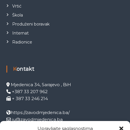
Vrtić
Škola
Produženi boravak
Internat
Radionice
Kontakt
Mjedenica 34, Sarajevo , BiH
+387 33 207 962
+ 387 33 246 214
https://zavodmjedenica.ba/
ju@zavodmjedenica.ba
info@zamjed.edu.ba
Upravljajte saglasnostima