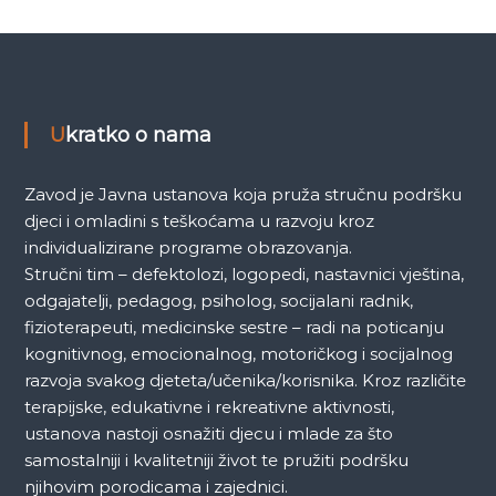
a
k
a
Ukratko o nama
Zavod je Javna ustanova koja pruža stručnu podršku
djeci i omladini s teškoćama u razvoju kroz
individualizirane programe obrazovanja.
Stručni tim – defektolozi, logopedi, nastavnici vještina,
odgajatelji, pedagog, psiholog, socijalani radnik,
fizioterapeuti, medicinske sestre – radi na poticanju
kognitivnog, emocionalnog, motoričkog i socijalnog
razvoja svakog djeteta/učenika/korisnika. Kroz različite
terapijske, edukativne i rekreativne aktivnosti,
ustanova nastoji osnažiti djecu i mlade za što
samostalniji i kvalitetniji život te pružiti podršku
njihovim porodicama i zajednici.