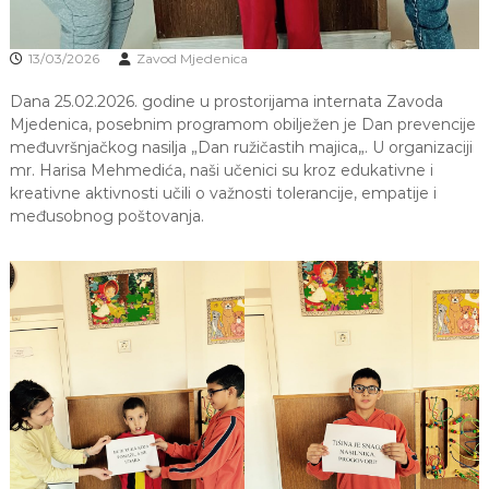
a
S
a
13/03/2026
Zavod Mjedenica
r
a
Dana 25.02.2026. godine u prostorijama internata Zavoda
j
Mjedenica, posebnim programom obilježen je Dan prevencije
e
međuvršnjačkog nasilja „Dan ružičastih majica„. U organizaciji
v
mr. Harisa Mehmedića, naši učenici su kroz edukativne i
o
kreativne aktivnosti učili o važnosti tolerancije, empatije i
međusobnog poštovanja.