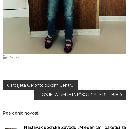
Novosti
N
Posjeta Gerontološkom Centru
POSJETA UMJETNIČKOJ GALERIJI BiH
a
v
Posljednje novosti
i
Nastavak podrške Zavodu „Mjedenica“ i paketići za