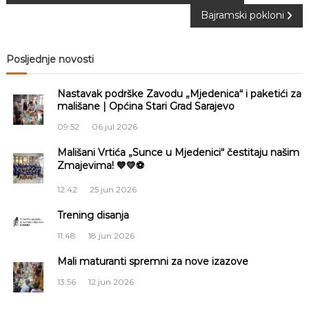
Bajramski pokloni
a
v
Posljednje novosti
i
Nastavak podrške Zavodu „Mjedenica“ i paketići za
mališane | Općina Stari Grad Sarajevo
g
09:52
06 jul 2026
a
Mališani Vrtića „Sunce u Mjedenici“ čestitaju našim
Zmajevima! 💙💛⚽
c
12:42
25 jun 2026
i
Trening disanja
11:48
18 jun 2026
j
Mali maturanti spremni za nove izazove
a
13:56
12 jun 2026
č