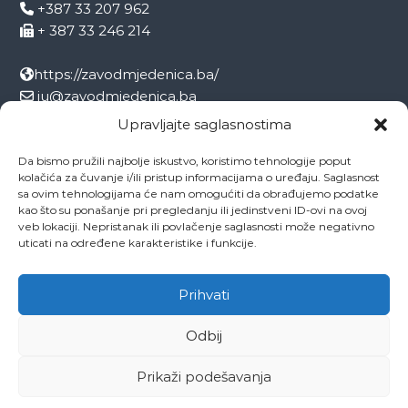
+387 33 207 962
+ 387 33 246 214
https://zavodmjedenica.ba/
ju@zavodmjedenica.ba
info@zamjed.edu.ba
Upravljajte saglasnostima
Da bismo pružili najbolje iskustvo, koristimo tehnologije poput
Direktor:
+ 387 33 207 963
kolačića za čuvanje i/ili pristup informacijama o uređaju. Saglasnost
Sekretar:
+ 387 33 215 668
sa ovim tehnologijama će nam omogućiti da obrađujemo podatke
Pedagog:
+ 387 33 246 212
kao što su ponašanje pri pregledanju ili jedinstveni ID-ovi na ovoj
veb lokaciji. Nepristanak ili povlačenje saglasnosti može negativno
Psiholog:
+ 387 33 246 208
uticati na određene karakteristike i funkcije.
Socijalni radnik:
+ 387 33 207 001
Prihvati
Odbij
Copyright © 2026
ZAVOD MJEDENICA SARAJEVO
All rights reserved.
Theme:
Flash
by ThemeGrill. Powered by
WordPress
Prikaži podešavanja
O ustanovi
Ovo je naša Mjedenica
Dokumenti
Projekti
Zaposlenici
Kontakti