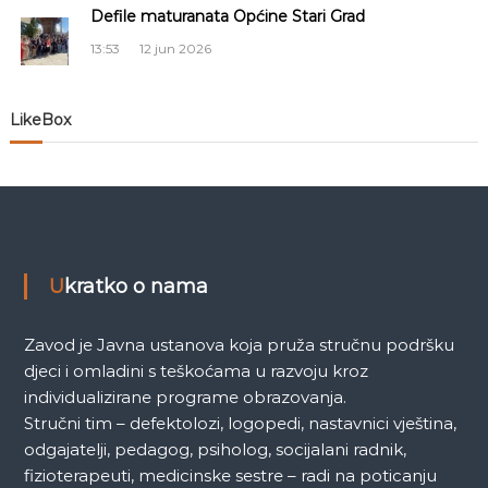
Defile maturanata Općine Stari Grad
l
13:53
12 jun 2026
a
LikeBox
n
a
k
a
Ukratko o nama
Zavod je Javna ustanova koja pruža stručnu podršku
djeci i omladini s teškoćama u razvoju kroz
individualizirane programe obrazovanja.
Stručni tim – defektolozi, logopedi, nastavnici vještina,
odgajatelji, pedagog, psiholog, socijalani radnik,
fizioterapeuti, medicinske sestre – radi na poticanju