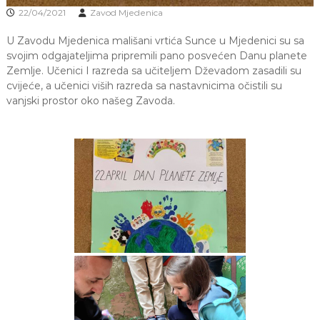
a
22/04/2021
Zavod Mjedenica
S
a
U Zavodu Mjedenica mališani vrtića Sunce u Mjedenici su sa
r
svojim odgajateljima pripremili pano posvećen Danu planete
a
Zemlje. Učenici I razreda sa učiteljem Dževadom zasadili su
j
cvijeće, a učenici viših razreda sa nastavnicima očistili su
e
vanjski prostor oko našeg Zavoda.
v
o