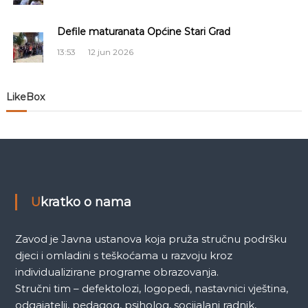
č
Defile maturanata Općine Stari Grad
l
13:53
12 jun 2026
a
LikeBox
n
a
k
a
Ukratko o nama
Zavod je Javna ustanova koja pruža stručnu podršku
djeci i omladini s teškoćama u razvoju kroz
individualizirane programe obrazovanja.
Stručni tim – defektolozi, logopedi, nastavnici vještina,
odgajatelji, pedagog, psiholog, socijalani radnik,