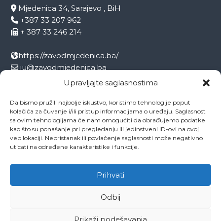
Mjedenica 34, Sarajevo , BiH
+387 33 207 962
+ 387 33 246 214
https://zavodmjedenica.ba/
ju@zavodmjedenica.ba
info@zamjed.edu.ba
Upravljajte saglasnostima
Da bismo pružili najbolje iskustvo, koristimo tehnologije poput
Direktor:
+ 387 33 207 963
kolačića za čuvanje i/ili pristup informacijama o uređaju. Saglasnost
Sekretar:
+ 387 33 215 668
sa ovim tehnologijama će nam omogućiti da obrađujemo podatke
Pedagog:
+ 387 33 246 212
kao što su ponašanje pri pregledanju ili jedinstveni ID-ovi na ovoj
veb lokaciji. Nepristanak ili povlačenje saglasnosti može negativno
Psiholog:
+ 387 33 246 208
uticati na određene karakteristike i funkcije.
Socijalni radnik:
+ 387 33 207 001
Prihvati
Odbij
Copyright © 2026
ZAVOD MJEDENICA SARAJEVO
All rights reserved.
Theme:
Flash
by ThemeGrill. Powered by
WordPress
Prikaži podešavanja