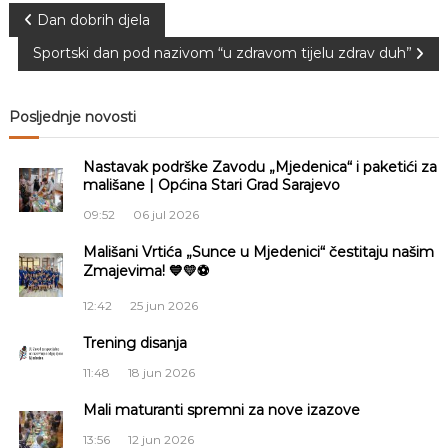
N
Dan dobrih djela
Sportski dan pod nazivom “u zdravom tijelu zdrav duh”
a
v
Posljednje novosti
i
Nastavak podrške Zavodu „Mjedenica“ i paketići za
mališane | Općina Stari Grad Sarajevo
g
09:52
06 jul 2026
a
Mališani Vrtića „Sunce u Mjedenici“ čestitaju našim
Zmajevima! 💙💛⚽
c
12:42
25 jun 2026
i
Trening disanja
11:48
18 jun 2026
j
Mali maturanti spremni za nove izazove
a
13:56
12 jun 2026