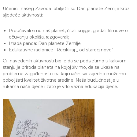
a
Učenici našeg Zavoda obilježili su Dan planete Zemlje kroz
S
sljedeće aktivnosti:
a
r
a
Proučavali smo naš planet, čitali knjige, gledali filmove o
j
očuvanju okoliša, razgovarali;
e
v
Izrada panoa: Dan planete Zemlje
o
Edukativne radionice : Recikliraj ,, od starog novo”.
Cilj navedenih aktivnosti bio je da se podsjetimo u kakvom
stanju je priroda planeta na kojoj živimo, da se ukaže na
probleme zagađenosti i na koji način svi zajedno možemo
poboljšati kvalitet životne sredine. Naša budućnost je u
rukama naše djece i zato je vrlo važna edukacija djece.