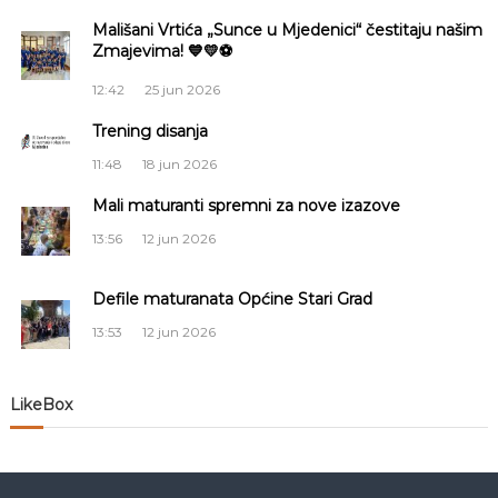
a
Mališani Vrtića „Sunce u Mjedenici“ čestitaju našim
Zmajevima! 💙💛⚽
c
12:42
25 jun 2026
i
Trening disanja
j
11:48
18 jun 2026
a
Mali maturanti spremni za nove izazove
13:56
12 jun 2026
č
Defile maturanata Općine Stari Grad
l
13:53
12 jun 2026
a
n
LikeBox
a