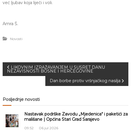
već ljubav koja liječi i voli.
a
S
a
r
Amra Š.
a
j
e
Novosti
v
o
N
LIKOVNIM IZRAŽAVANJEM U SUSRET DANU
NEZAVISNOSTI BOSNE I HERCEGOVINE
a
Dan borbe protiv vršnjačkog nasilja
v
Posljednje novosti
i
Nastavak podrške Zavodu „Mjedenica“ i paketići za
g
mališane | Općina Stari Grad Sarajevo
09:52
06 jul 2026