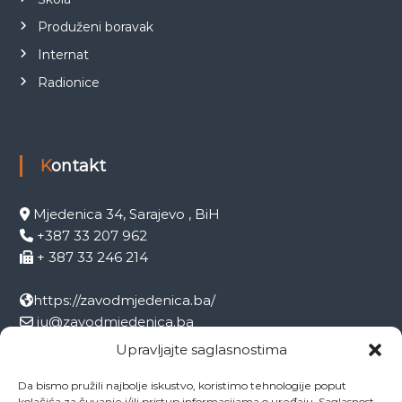
Produženi boravak
Internat
Radionice
Kontakt
Mjedenica 34, Sarajevo , BiH
+387 33 207 962
+ 387 33 246 214
https://zavodmjedenica.ba/
ju@zavodmjedenica.ba
info@zamjed.edu.ba
Upravljajte saglasnostima
Da bismo pružili najbolje iskustvo, koristimo tehnologije poput
Direktor:
+ 387 33 207 963
kolačića za čuvanje i/ili pristup informacijama o uređaju. Saglasnost