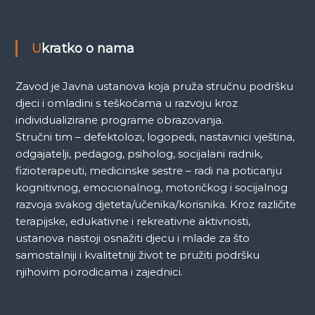
k
a
Ukratko o nama
Zavod je Javna ustanova koja pruža stručnu podršku
djeci i omladini s teškoćama u razvoju kroz
individualizirane programe obrazovanja.
Stručni tim – defektolozi, logopedi, nastavnici vještina,
odgajatelji, pedagog, psiholog, socijalani radnik,
fizioterapeuti, medicinske sestre – radi na poticanju
kognitivnog, emocionalnog, motoričkog i socijalnog
razvoja svakog djeteta/učenika/korisnika. Kroz različite
terapijske, edukativne i rekreativne aktivnosti,
ustanova nastoji osnažiti djecu i mlade za što
samostalniji i kvalitetniji život te pružiti podršku
njihovim porodicama i zajednici.