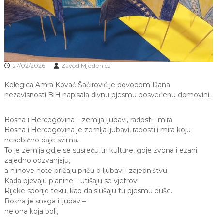
J
o
v
E
a
V
n
O
j
e
i
27/02/2026
Zavod Mjedenica
o
d
Kolegica Amra Kovać Šaćirović je povodom Dana
g
o
nezavisnosti BiH napisala divnu pjesmu posvećenu domovini.
j
d
Bosna i Hercegovina – zemlja ljubavi, radosti i mira
j
e
Bosna i Hercegovina je zemlja ljubavi, radosti i mira koju
c
nesebično daje svima.
e
To je zemlja gdje se susreću tri kulture, gdje zvona i ezani
M
zajedno odzvanjaju,
j
a njihove note pričaju priču o ljubavi i zajedništvu.
e
Kada pjevaju planine – utišaju se vjetrovi.
d
e
Rijeke sporije teku, kao da slušaju tu pjesmu duše.
n
Bosna je snaga i ljubav –
i
ne ona koja boli,
c