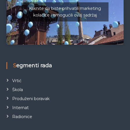
Kliknite da biste prihvatili marketing
kolačiće i omogućili ovaj sadržaj
Segmenti rada
Vrtić
Škola
Produženi boravak
Internat
Radionice