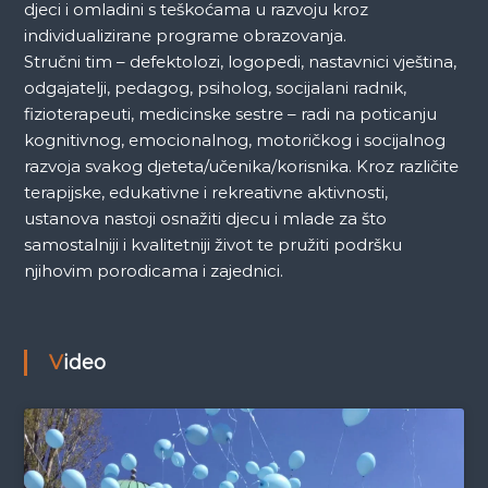
djeci i omladini s teškoćama u razvoju kroz
individualizirane programe obrazovanja.
Stručni tim – defektolozi, logopedi, nastavnici vještina,
odgajatelji, pedagog, psiholog, socijalani radnik,
fizioterapeuti, medicinske sestre – radi na poticanju
kognitivnog, emocionalnog, motoričkog i socijalnog
razvoja svakog djeteta/učenika/korisnika. Kroz različite
terapijske, edukativne i rekreativne aktivnosti,
ustanova nastoji osnažiti djecu i mlade za što
samostalniji i kvalitetniji život te pružiti podršku
njihovim porodicama i zajednici.
Video