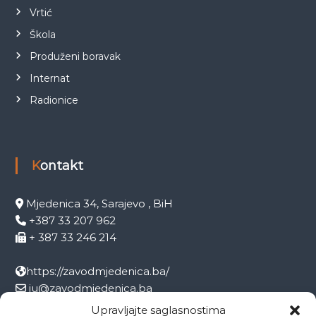
Vrtić
Škola
Produženi boravak
Internat
Radionice
Kontakt
Mjedenica 34, Sarajevo , BiH
+387 33 207 962
+ 387 33 246 214
https://zavodmjedenica.ba/
ju@zavodmjedenica.ba
info@zamjed.edu.ba
Upravljajte saglasnostima