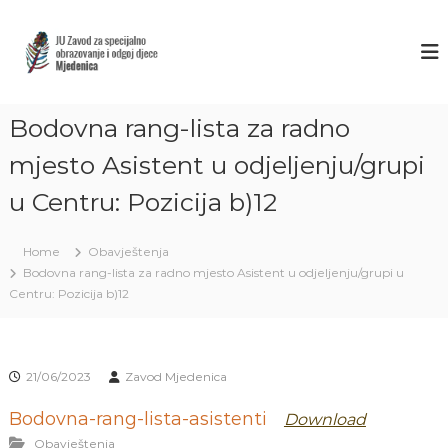
S
k
Z
J
U
i
A
Z
p
V
a
t
O
v
o
o
Bodovna rang-lista za radno
D
c
d
M
o
z
mjesto Asistent u odjeljenju/grupi
J
a
n
s
u Centru: Pozicija b)12
t
E
p
e
D
e
n
E
c
Home
Obavještenja
t
i
N
Bodovna rang-lista za radno mjesto Asistent u odjeljenju/grupi u
j
I
Centru: Pozicija b)12
a
C
l
n
A
o
S
o
21/06/2023
Zavod Mjedenica
A
b
r
R
Bodovna-rang-lista-asistenti
Download
a
A
z
Obavještenja