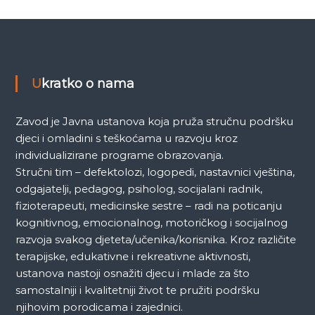
Ukratko o nama
Zavod je Javna ustanova koja pruža stručnu podršku
djeci i omladini s teškoćama u razvoju kroz
individualizirane programe obrazovanja.
Stručni tim – defektolozi, logopedi, nastavnici vještina,
odgajatelji, pedagog, psiholog, socijalani radnik,
fizioterapeuti, medicinske sestre – radi na poticanju
kognitivnog, emocionalnog, motoričkog i socijalnog
razvoja svakog djeteta/učenika/korisnika. Kroz različite
terapijske, edukativne i rekreativne aktivnosti,
ustanova nastoji osnažiti djecu i mlade za što
samostalniji i kvalitetniji život te pružiti podršku
njihovim porodicama i zajednici.