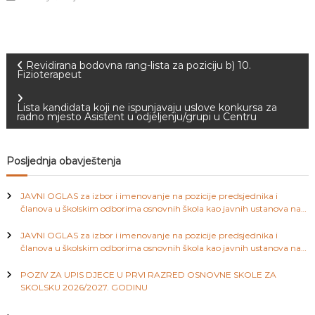
J
o
v
E
a
V
n
O
j
N
Revidirana bodovna rang-lista za poziciju b) 10.
e
Fizioterapeut
i
a
o
Lista kandidata koji ne ispunjavaju uslove konkursa za
d
radno mjesto Asistent u odjeljenju/grupi u Centru
g
v
o
j
i
Posljednja obavještenja
d
j
e
g
JAVNI OGLAS za izbor i imenovanje na pozicije predsjednika i
c
članova u školskim odborima osnovnih škola kao javnih ustanova na
e
a
području Kantona Sarajevo
M
JAVNI OGLAS za izbor i imenovanje na pozicije predsjednika i
j
članova u školskim odborima osnovnih škola kao javnih ustanova na
e
c
području Kantona Sarajevo
d
POZIV ZA UPIS DJECE U PRVI RAZRED OSNOVNE SKOLE ZA
e
i
SKOLSKU 2026/2027. GODINU
n
i
c