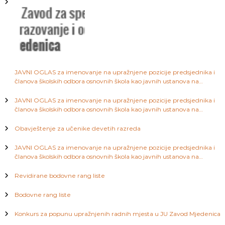
j
a
S
a
a
r
a
č
j
e
l
v
JAVNI OGLAS za imenovanje na upražnjene pozicije predsjednika i
o
članova školskih odbora osnovnih škola kao javnih ustanova na
a
području Kantona Sarajevo
JAVNI OGLAS za imenovanje na upražnjene pozicije predsjednika i
članova školskih odbora osnovnih škola kao javnih ustanova na
n
području Kantona Sarajevo
Obavještenje za učenike devetih razreda
a
JAVNI OGLAS za imenovanje na upražnjene pozicije predsjednika i
članova školskih odbora osnovnih škola kao javnih ustanova na
k
području Kantona Sarajevo
Revidirane bodovne rang liste
a
Bodovne rang liste
Konkurs za popunu upražnjenih radnih mjesta u JU Zavod Mjedenica