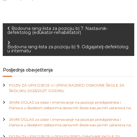
J
o
v
E
a
V
n
O
j
N
Bodovna rang-lista za poziciju b) 7. Nastavnik-
e
defektolog (edukator-rehabilitator)
i
a
o
Bodovna rang-lista za poziciju b) 9. Odgajatelj-defektolog
d
u internatu
g
v
o
j
i
Posljednja obavještenja
d
j
e
g
POZIV ZA UPIS DJECE U I (PRVI) RAZRED OSNOVNE ŠKOLE ZA
c
ŠKOLSKU 2026/2027. GODINU
e
a
M
JAVNI OGLAS za izbor i imenovanje na pozicije predsjednika i
j
članova u školskim odborima osnovnih škola kao javnih ustanova na
e
c
području Kantona Sarajevo
d
JAVNI OGLAS za izbor i imenovanje na pozicije predsjednika i
e
i
članova u školskim odborima osnovnih škola kao javnih ustanova na
n
području Kantona Sarajevo
i
c
POZIV ZA UPIS DJECE U PRVI RAZRED OSNOVNE SKOLE ZA