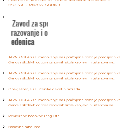
j
a
SKOLSKU 2026/2027. GODINU
S
a
a
r
a
č
j
e
l
v
o
a
JAVNI OGLAS za imenovanje na upražnjene pozicije predsjednika i
članova školskih odbora osnovnih škola kao javnih ustanova na
n
području Kantona Sarajevo
JAVNI OGLAS za imenovanje na upražnjene pozicije predsjednika i
a
članova školskih odbora osnovnih škola kao javnih ustanova na
području Kantona Sarajevo
Obavještenje za učenike devetih razreda
k
JAVNI OGLAS za imenovanje na upražnjene pozicije predsjednika i
a
članova školskih odbora osnovnih škola kao javnih ustanova na
području Kantona Sarajevo
Revidirane bodovne rang liste
Bodovne rang liste