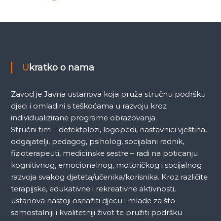
Ukratko o nama
Zavod je Javna ustanova koja pruža stručnu podršku
djeci i omladini s teškoćama u razvoju kroz
individualizirane programe obrazovanja.
Stručni tim – defektolozi, logopedi, nastavnici vještina,
odgajatelji, pedagog, psiholog, socijalani radnik,
fizioterapeuti, medicinske sestre – radi na poticanju
kognitivnog, emocionalnog, motoričkog i socijalnog
razvoja svakog djeteta/učenika/korisnika. Kroz različite
terapijske, edukativne i rekreativne aktivnosti,
ustanova nastoji osnažiti djecu i mlade za što
samostalniji i kvalitetniji život te pružiti podršku