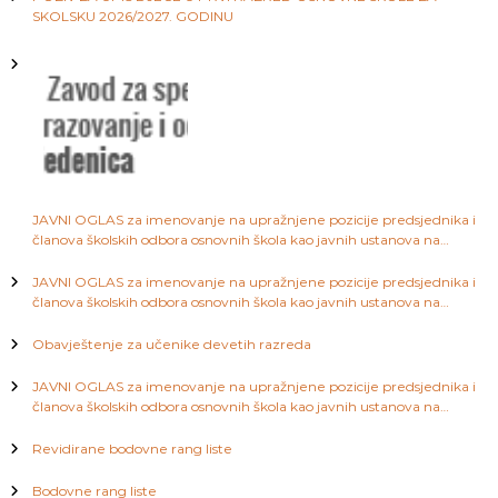
i
SKOLSKU 2026/2027. GODINU
a
S
a
j
r
a
a
j
e
v
č
o
l
JAVNI OGLAS za imenovanje na upražnjene pozicije predsjednika i
članova školskih odbora osnovnih škola kao javnih ustanova na
a
području Kantona Sarajevo
JAVNI OGLAS za imenovanje na upražnjene pozicije predsjednika i
članova školskih odbora osnovnih škola kao javnih ustanova na
n
području Kantona Sarajevo
Obavještenje za učenike devetih razreda
a
JAVNI OGLAS za imenovanje na upražnjene pozicije predsjednika i
članova školskih odbora osnovnih škola kao javnih ustanova na
k
području Kantona Sarajevo
Revidirane bodovne rang liste
a
Bodovne rang liste