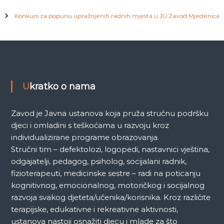
Konkurs za popunu upražnjenih radnih mjesta u JU Zavod Mjedenica
Ukratko o nama
Zavod je Javna ustanova koja pruža stručnu podršku
djeci i omladini s teškoćama u razvoju kroz
individualizirane programe obrazovanja.
Stručni tim – defektolozi, logopedi, nastavnici vještina,
odgajatelji, pedagog, psiholog, socijalani radnik,
fizioterapeuti, medicinske sestre – radi na poticanju
kognitivnog, emocionalnog, motoričkog i socijalnog
razvoja svakog djeteta/učenika/korisnika. Kroz različite
terapijske, edukativne i rekreativne aktivnosti,
ustanova nastoji osnažiti djecu i mlade za što