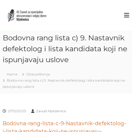
S
k
Z
J
U
i
A
Z
p
V
a
t
O
v
o
o
Bodovna rang lista c) 9. Nastavnik
D
c
d
M
o
z
defektolog i lista kandidata koji ne
J
a
n
s
ispunjavaju uslove
t
E
p
e
D
e
n
E
c
Home
Obavještenja
t
i
N
Bodovna rang lista c) 9. Nastavnik defektolog i lista kandidata koji ne
j
I
ispunjavaju uslove
a
C
l
n
A
o
S
o
27/12/2023
Zavod Mjedenica
A
b
r
R
Bodovna-rang-lista-c-9-Nastavnik-defektolog-
a
A
i-lista-kandidata-koji-ne-ispunjavaju-
z