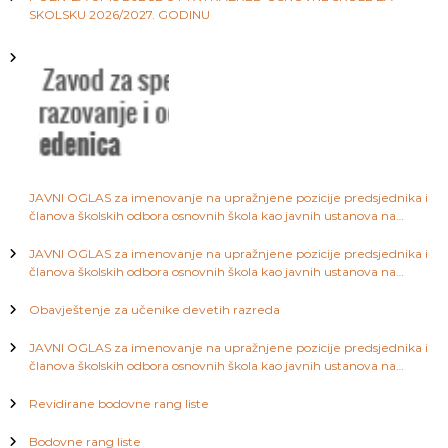
i
SKOLSKU 2026/2027. GODINU
a
S
a
j
r
a
a
j
e
v
č
o
l
JAVNI OGLAS za imenovanje na upražnjene pozicije predsjednika i
članova školskih odbora osnovnih škola kao javnih ustanova na
a
području Kantona Sarajevo
JAVNI OGLAS za imenovanje na upražnjene pozicije predsjednika i
članova školskih odbora osnovnih škola kao javnih ustanova na
n
području Kantona Sarajevo
Obavještenje za učenike devetih razreda
a
JAVNI OGLAS za imenovanje na upražnjene pozicije predsjednika i
članova školskih odbora osnovnih škola kao javnih ustanova na
k
području Kantona Sarajevo
Revidirane bodovne rang liste
a
Bodovne rang liste