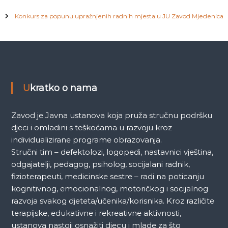
Konkurs za popunu upražnjenih radnih mjesta u JU Zavod Mjedenica
Ukratko o nama
Zavod je Javna ustanova koja pruža stručnu podršku
djeci i omladini s teškoćama u razvoju kroz
individualizirane programe obrazovanja.
Stručni tim – defektolozi, logopedi, nastavnici vještina,
odgajatelji, pedagog, psiholog, socijalani radnik,
fizioterapeuti, medicinske sestre – radi na poticanju
kognitivnog, emocionalnog, motoričkog i socijalnog
razvoja svakog djeteta/učenika/korisnika. Kroz različite
terapijske, edukativne i rekreativne aktivnosti,
ustanova nastoji osnažiti djecu i mlade za što