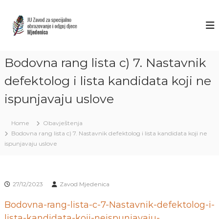
S
k
Z
J
U
i
A
Z
p
V
a
t
O
v
o
o
Bodovna rang lista c) 7. Nastavnik
D
c
d
M
o
z
defektolog i lista kandidata koji ne
J
a
n
s
ispunjavaju uslove
t
E
p
e
D
e
n
E
c
Home
Obavještenja
t
i
N
Bodovna rang lista c) 7. Nastavnik defektolog i lista kandidata koji ne
j
I
ispunjavaju uslove
a
C
l
n
A
o
S
o
27/12/2023
Zavod Mjedenica
A
b
r
R
Bodovna-rang-lista-c-7-Nastavnik-defektolog-i-
a
A
lista-kandidata-koji-neispunjavaju-
z