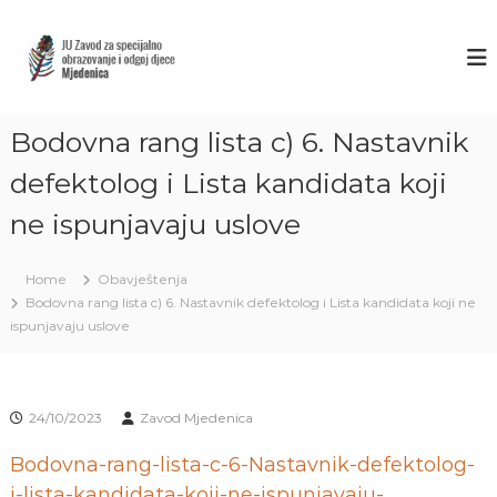
S
k
Z
J
U
i
A
Z
p
V
a
t
O
v
o
o
Bodovna rang lista c) 6. Nastavnik
D
c
d
M
o
z
defektolog i Lista kandidata koji
J
a
n
s
ne ispunjavaju uslove
t
E
p
e
D
e
n
E
c
Home
Obavještenja
t
i
N
Bodovna rang lista c) 6. Nastavnik defektolog i Lista kandidata koji ne
j
I
ispunjavaju uslove
a
C
l
n
A
o
S
o
24/10/2023
Zavod Mjedenica
A
b
r
R
Bodovna-rang-lista-c-6-Nastavnik-defektolog-
a
A
i-lista-kandidata-koji-ne-ispunjavaju-
z