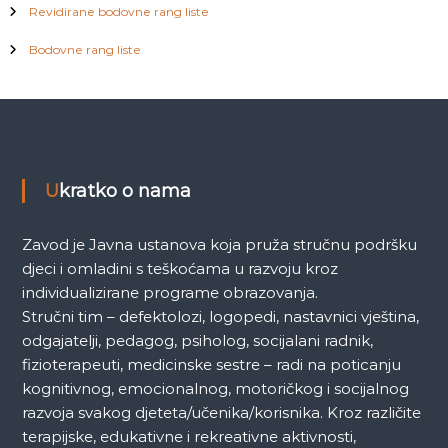
Revidirane bodovne rang liste
Bodovne rang liste
Ukratko o nama
Zavod je Javna ustanova koja pruža stručnu podršku
djeci i omladini s teškoćama u razvoju kroz
individualizirane programe obrazovanja.
Stručni tim – defektolozi, logopedi, nastavnici vještina,
odgajatelji, pedagog, psiholog, socijalani radnik,
fizioterapeuti, medicinske sestre – radi na poticanju
kognitivnog, emocionalnog, motoričkog i socijalnog
razvoja svakog djeteta/učenika/korisnika. Kroz različite
terapijske, edukativne i rekreativne aktivnosti,