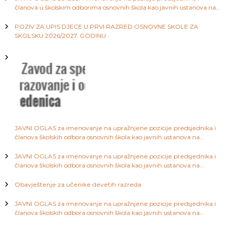
i
članova u školskim odborima osnovnih škola kao javnih ustanova na
a
području Kantona Sarajevo
S
a
j
POZIV ZA UPIS DJECE U PRVI RAZRED OSNOVNE SKOLE ZA
r
SKOLSKU 2026/2027. GODINU
a
a
j
e
v
č
o
l
a
JAVNI OGLAS za imenovanje na upražnjene pozicije predsjednika i
članova školskih odbora osnovnih škola kao javnih ustanova na
n
području Kantona Sarajevo
JAVNI OGLAS za imenovanje na upražnjene pozicije predsjednika i
a
članova školskih odbora osnovnih škola kao javnih ustanova na
području Kantona Sarajevo
Obavještenje za učenike devetih razreda
k
JAVNI OGLAS za imenovanje na upražnjene pozicije predsjednika i
a
članova školskih odbora osnovnih škola kao javnih ustanova na
području Kantona Sarajevo