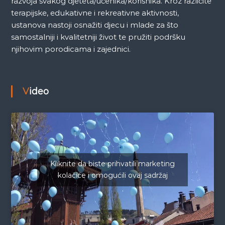
razvoja svakog djeteta/učenika/korisnika. Kroz različite
terapijske, edukativne i rekreativne aktivnosti,
ustanova nastoji osnažiti djecu i mlade za što
samostalniji i kvalitetniji život te pružiti podršku
njihovim porodicama i zajednici.
Video
Kliknite da biste prihvatili marketing
kolačiće i omogućili ovaj sadržaj