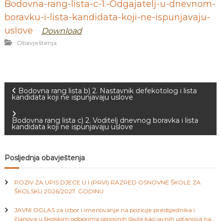
Bodovna-rang-lista-c-1.-Odgajatelj-u-dnevnom-
J
o
v
boravku-i-lista-kandidata-koji-ne-ispunjavaju-
E
a
uslove
Download
V
n
O
j
Obavještenja
e
i
o
d
g
N
Bodovna rang lista b) 2. Nastavnik defekotolog i lista
o
kandidata koji ne ispunjavaju uslove
j
a
d
Bodovna rang lista c) 2. Voditelj dnevnog boravka i lista
j
kandidata koji ne ispunjavaju uslove
e
v
c
e
i
Posljednja obavještenja
M
j
e
g
POZIV ZA UPIS DJECE U I (PRVI) RAZRED OSNOVNE ŠKOLE ZA
d
ŠKOLSKU 2026/2027. GODINU
e
a
n
JAVNI OGLAS za izbor i imenovanje na pozicije predsjednika i
i
članova u školskim odborima osnovnih škola kao javnih ustanova na
c