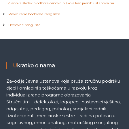
a
članova školskih odbora osnovnih škola kao javnih ustanova na
području Kantona Sarajevo
Revidirane bodovne rang liste
Bodovne rang liste
Ukratko o nama
Zavod je Javna ustanova koja pruža stručnu podršku
djeci i omladini s teškoćama u razvoju kroz
individualizirane programe obrazovanja.
Stručni tim – defektolozi, logopedi, nastavnici vještina,
odgajatelji, pedagog, psiholog, socijalani radnik,
fizioterapeuti, medicinske sestre – radi na poticanju
kognitivnog, emocionalnog, motoričkog i socijalnog