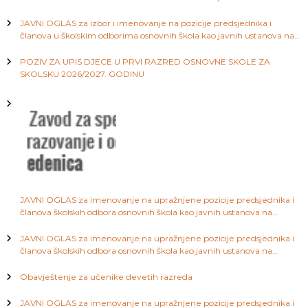
c
području Kantona Sarajevo
a
S
JAVNI OGLAS za izbor i imenovanje na pozicije predsjednika i
i
a
članova u školskim odborima osnovnih škola kao javnih ustanova na
r
području Kantona Sarajevo
a
j
POZIV ZA UPIS DJECE U PRVI RAZRED OSNOVNE SKOLE ZA
j
SKOLSKU 2026/2027. GODINU
e
a
v
o
č
l
a
JAVNI OGLAS za imenovanje na upražnjene pozicije predsjednika i
članova školskih odbora osnovnih škola kao javnih ustanova na
n
području Kantona Sarajevo
JAVNI OGLAS za imenovanje na upražnjene pozicije predsjednika i
a
članova školskih odbora osnovnih škola kao javnih ustanova na
području Kantona Sarajevo
Obavještenje za učenike devetih razreda
k
JAVNI OGLAS za imenovanje na upražnjene pozicije predsjednika i