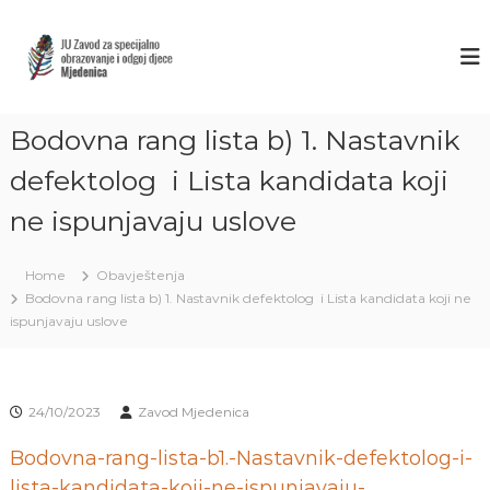
S
k
Z
J
U
i
A
Z
p
V
a
t
O
v
o
o
Bodovna rang lista b) 1. Nastavnik
D
c
d
M
o
z
defektolog i Lista kandidata koji
J
a
n
s
ne ispunjavaju uslove
t
E
p
e
D
e
n
E
c
Home
Obavještenja
t
i
N
Bodovna rang lista b) 1. Nastavnik defektolog i Lista kandidata koji ne
j
I
ispunjavaju uslove
a
C
l
n
A
o
S
o
24/10/2023
Zavod Mjedenica
A
b
r
R
Bodovna-rang-lista-b1.-Nastavnik-defektolog-i-
a
A
lista-kandidata-koji-ne-ispunjavaju-
z