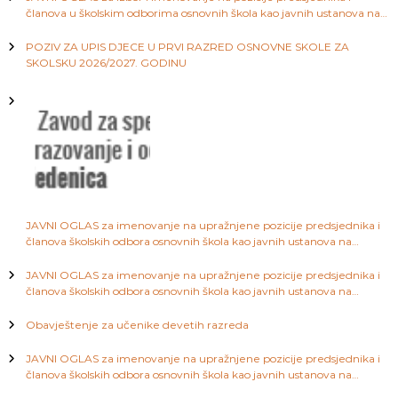
i
članova u školskim odborima osnovnih škola kao javnih ustanova na
a
području Kantona Sarajevo
S
a
j
POZIV ZA UPIS DJECE U PRVI RAZRED OSNOVNE SKOLE ZA
r
SKOLSKU 2026/2027. GODINU
a
a
j
e
v
č
o
l
a
JAVNI OGLAS za imenovanje na upražnjene pozicije predsjednika i
članova školskih odbora osnovnih škola kao javnih ustanova na
n
području Kantona Sarajevo
JAVNI OGLAS za imenovanje na upražnjene pozicije predsjednika i
a
članova školskih odbora osnovnih škola kao javnih ustanova na
području Kantona Sarajevo
Obavještenje za učenike devetih razreda
k
JAVNI OGLAS za imenovanje na upražnjene pozicije predsjednika i
a
članova školskih odbora osnovnih škola kao javnih ustanova na
području Kantona Sarajevo