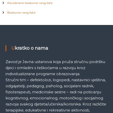
Revidirane bodovne rang liste
Bodovne rang liste
Ukratko o nama
Zavod je Javna ustanova koja pruža stručnu podršku
djeci i omladini s teškoćama u razvoju kroz
individualizirane programe obrazovanja.
Stručni tim – defektolozi, logopedi, nastavnici vještina,
odgajatelji, pedagog, psiholog, socijalani radnik,
fizioterapeuti, medicinske sestre – radi na poticanju
kognitivnog, emocionalnog, motoričkog i socijalnog
razvoja svakog djeteta/učenika/korisnika. Kroz različite
terapijske, edukativne i rekreativne aktivnosti,