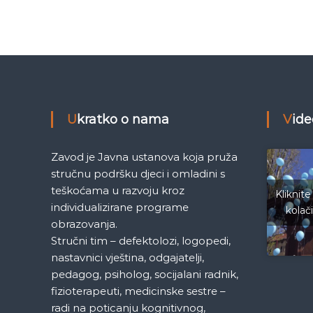
j
e
M
a
j
e
č
d
e
l
n
i
Ukratko o nama
Vid
a
c
a
n
S
Zavod je Javna ustanova koja pruža
a
stručnu podršku djeci i omladini s
r
a
teškoćama u razvoju kroz
Kliknite
a
individualizirane programe
kolač
j
k
obrazovanja.
e
Stručni tim – defektolozi, logopedi,
v
a
o
nastavnici vještina, odgajatelji,
pedagog, psiholog, socijalani radnik,
fizioterapeuti, medicinske sestre –
radi na poticanju kognitivnog,