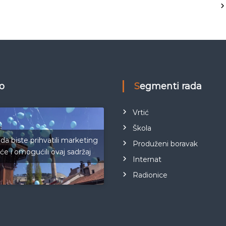
eo
Segmenti rada
Vrtić
Škola
 da biste prihvatili marketing
Produženi boravak
iće i omogućili ovaj sadržaj
Internat
Radionice