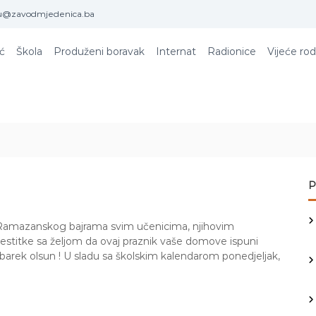
u@zavodmjedenica.ba
ić
Škola
Produženi boravak
Internat
Radionice
Vijeće rod
P
Ramazanskog bajrama svim učenicima, njihovim
estitke sa željom da ovaj praznik vaše domove ispuni
barek olsun ! U sladu sa školskim kalendarom ponedjeljak,