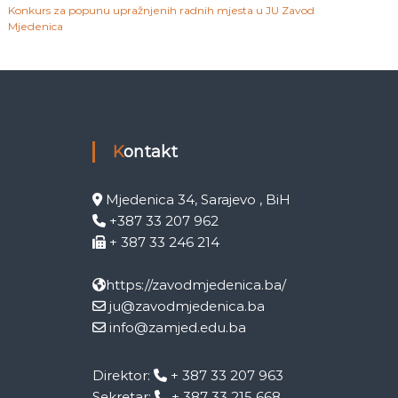
Konkurs za popunu upražnjenih radnih mjesta u JU Zavod
Mjedenica
Kontakt
Mjedenica 34, Sarajevo , BiH
+387 33 207 962
+ 387 33 246 214
https://zavodmjedenica.ba/
ju@zavodmjedenica.ba
info@zamjed.edu.ba
Direktor:
+ 387 33 207 963
Sekretar:
+ 387 33 215 668