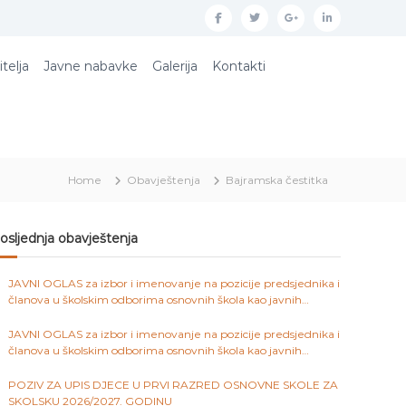
f
t
g
l
a
w
o
i
itelja
Javne nabavke
Galerija
Kontakti
c
i
o
n
e
t
g
k
b
t
l
e
o
e
e
d
Home
Obavještenja
Bajramska čestitka
o
r
p
i
k
l
n
u
osljednja obavještenja
s
JAVNI OGLAS za izbor i imenovanje na pozicije predsjednika i
članova u školskim odborima osnovnih škola kao javnih
ustanova na području Kantona Sarajevo
JAVNI OGLAS za izbor i imenovanje na pozicije predsjednika i
članova u školskim odborima osnovnih škola kao javnih
ustanova na području Kantona Sarajevo
POZIV ZA UPIS DJECE U PRVI RAZRED OSNOVNE SKOLE ZA
SKOLSKU 2026/2027. GODINU