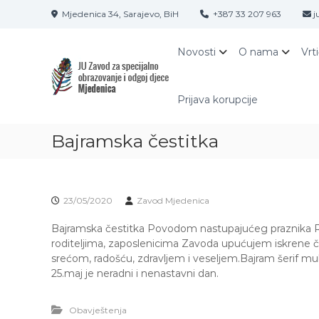
S
Mjedenica 34, Sarajevo, BiH
+387 33 207 963
j
k
i
Z
J
p
Novosti
O nama
Vrt
A
U
t
Z
V
o
a
O
c
Prijava korupcije
v
o
D
o
n
M
d
Bajramska čestitka
t
J
z
e
E
a
n
D
s
t
p
E
23/05/2020
Zavod Mjedenica
e
N
c
Bajramska čestitka Povodom nastupajućeg praznika 
I
i
roditeljima, zaposlenicima Zavoda upućujem iskrene č
C
j
srećom, radošću, zdravljem i veseljem.Bajram šerif mu
A
a
25.maj je neradni i nenastavni dan.
S
l
A
n
Obavještenja
o