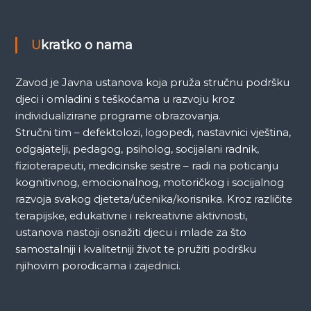
k
a
Ukratko o nama
Zavod je Javna ustanova koja pruža stručnu podršku
djeci i omladini s teškoćama u razvoju kroz
individualizirane programe obrazovanja.
Stručni tim – defektolozi, logopedi, nastavnici vještina,
odgajatelji, pedagog, psiholog, socijalani radnik,
fizioterapeuti, medicinske sestre – radi na poticanju
kognitivnog, emocionalnog, motoričkog i socijalnog
razvoja svakog djeteta/učenika/korisnika. Kroz različite
terapijske, edukativne i rekreativne aktivnosti,
ustanova nastoji osnažiti djecu i mlade za što
samostalniji i kvalitetniji život te pružiti podršku
njihovim porodicama i zajednici.