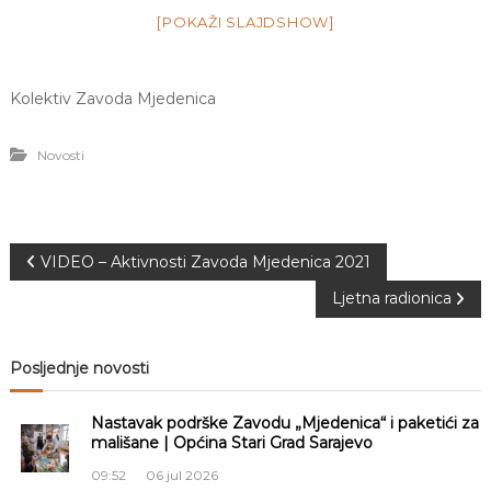
a
[POKAŽI SLAJDSHOW]
S
a
r
a
Kolektiv Zavoda Mjedenica
j
e
v
Novosti
o
N
VIDEO – Aktivnosti Zavoda Mjedenica 2021
Ljetna radionica
a
v
Posljednje novosti
i
Nastavak podrške Zavodu „Mjedenica“ i paketići za
mališane | Općina Stari Grad Sarajevo
g
09:52
06 jul 2026