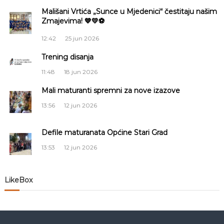
a
Mališani Vrtića „Sunce u Mjedenici“ čestitaju našim
Zmajevima! 💙💛⚽
c
12:42
25 jun 2026
i
Trening disanja
11:48
18 jun 2026
j
Mali maturanti spremni za nove izazove
a
13:56
12 jun 2026
č
Defile maturanata Općine Stari Grad
l
13:53
12 jun 2026
a
LikeBox
n
a