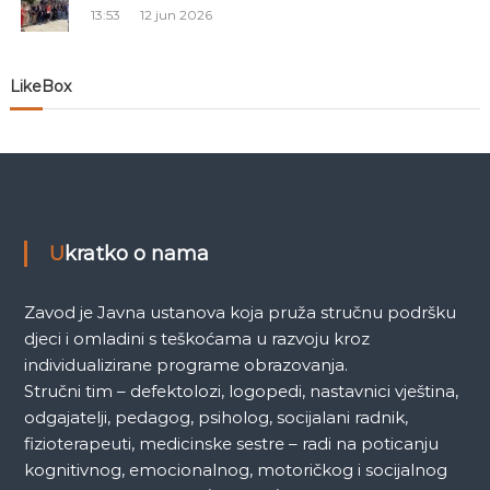
13:53
12 jun 2026
a
n
LikeBox
a
k
a
Ukratko o nama
Zavod je Javna ustanova koja pruža stručnu podršku
djeci i omladini s teškoćama u razvoju kroz
individualizirane programe obrazovanja.
Stručni tim – defektolozi, logopedi, nastavnici vještina,
odgajatelji, pedagog, psiholog, socijalani radnik,
fizioterapeuti, medicinske sestre – radi na poticanju
kognitivnog, emocionalnog, motoričkog i socijalnog