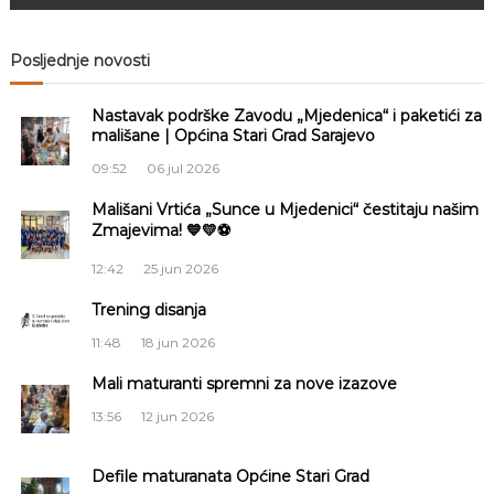
v
Posljednje novosti
i
Nastavak podrške Zavodu „Mjedenica“ i paketići za
g
mališane | Općina Stari Grad Sarajevo
a
09:52
06 jul 2026
Mališani Vrtića „Sunce u Mjedenici“ čestitaju našim
c
Zmajevima! 💙💛⚽
i
12:42
25 jun 2026
Trening disanja
j
11:48
18 jun 2026
a
Mali maturanti spremni za nove izazove
č
13:56
12 jun 2026
l
Defile maturanata Općine Stari Grad