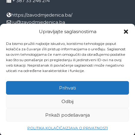
+ 387 33 246 214
https://zavodmjedenica.ba/
ju@zavodmjedenica.ba
info@zamjed.edu.ba
Upravljajte saglasnostima
Da bismo pružili najbolje iskustvo, koristimo tehnologije poput
Direktor:
+ 387 33 207 963
kolačića za čuvanje i/ili pristup informacijama o uređaju. Saglasnost
Sekretar:
+ 387 33 215 668
sa ovim tehnologijama će nam omogućiti da obrađujemo podatke
Pedagog:
+ 387 33 246 212
kao što su ponašanje pri pregledanju ili jedinstveni ID-ovi na ovoj
veb lokaciji. Nepristanak ili povlačenje saglasnosti može negativno
Psiholog:
+ 387 33 246 208
uticati na određene karakteristike i funkcije.
Socijalni radnik:
+ 387 33 207 001
Prihvati
Odbij
Copyright © 2026
ZAVOD MJEDENICA SARAJEVO
All rights reserved.
Theme:
Flash
by ThemeGrill. Powered by
WordPress
Prikaži podešavanja
O ustanovi
Ovo je naša Mjedenica
Dokumenti
Projekti
Zaposlenici
Kontakti
POLITIKA KOLAČIĆA
IZJAVA O PRIVATNOSTI