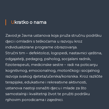
a
a
S
a
r
k
a
Ukratko o nama
j
a
e
v
Zavod je Javna ustanova koja pruža stručnu podršku
o
djeci i omladini s teškoćama u razvoju kroz
individualizirane programe obrazovanja.
Stručni tim – defektolozi, logopedi, nastavnici vještina,
odgajatelji, pedagog, psiholog, socijalani radnik,
fizioterapeuti, medicinske sestre – radi na poticanju
kognitivnog, emocionalnog, motoričkog i socijalnog
razvoja svakog djeteta/učenika/korisnika. Kroz različite
terapijske, edukativne i rekreativne aktivnosti,
ustanova nastoji osnažiti djecu i mlade za što
samostalniji i kvalitetniji život te pružiti podršku
njihovim porodicama i zajednici.