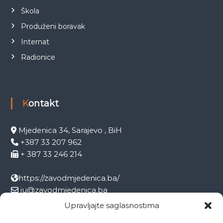
Škola
Produženi boravak
Internat
Radionice
Kontakt
Mjedenica 34, Sarajevo , BiH
+387 33 207 962
+ 387 33 246 214
https://zavodmjedenica.ba/
ju@zavodmjedenica.ba
info@zamjed.edu.ba
Upravljajte saglasnostima