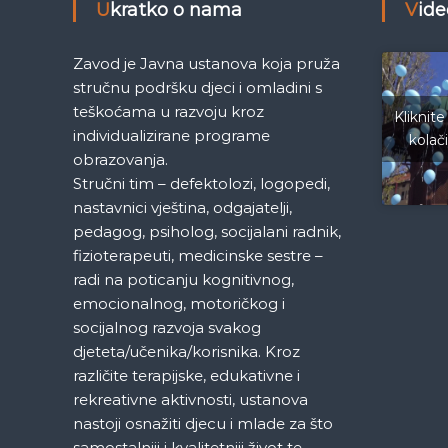
n
Ukratko o nama
Vid
e
M
a
j
Zavod je Javna ustanova koja pruža
e
stručnu podršku djeci i omladini s
d
k
teškoćama u razvoju kroz
e
Kliknite
individualizirane programe
n
kolač
a
i
obrazovanja.
c
Stručni tim – defektolozi, logopedi,
a
nastavnici vještina, odgajatelji,
S
pedagog, psiholog, socijalani radnik,
a
fizioterapeuti, medicinske sestre –
r
radi na poticanju kognitivnog,
a
emocionalnog, motoričkog i
j
e
socijalnog razvoja svakog
v
djeteta/učenika/korisnika. Kroz
o
različite terapijske, edukativne i
rekreativne aktivnosti, ustanova
nastoji osnažiti djecu i mlade za što
samostalniji i kvalitetniji život te