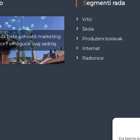
eo
Segmenti rada
Vrtić
Škola
 da biste prihvatili marketing
Produženi boravak
iće i omogućili ovaj sadržaj
Internat
Radionice
Da bismo pr