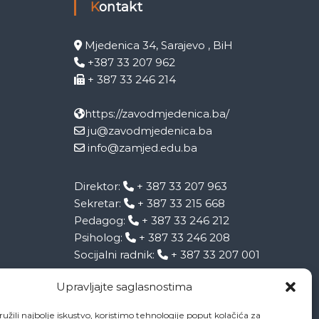
Kontakt
Mjedenica 34, Sarajevo , BiH
+387 33 207 962
+ 387 33 246 214
https://zavodmjedenica.ba/
ju@zavodmjedenica.ba
info@zamjed.edu.ba
Direktor:
+ 387 33 207 963
Sekretar:
+ 387 33 215 668
Pedagog:
+ 387 33 246 212
Psiholog:
+ 387 33 246 208
Socijalni radnik:
+ 387 33 207 001
Upravljajte saglasnostima
užili najbolje iskustvo, koristimo tehnologije poput kolačića za