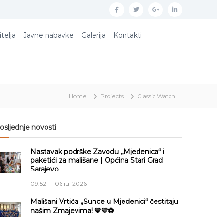
f
t
g
l
a
w
o
i
itelja
Javne nabavke
Galerija
Kontakti
c
i
o
n
e
t
g
k
b
t
l
e
o
e
e
d
Home
Projects
Classic Watch
o
r
p
i
k
l
n
u
osljednje novosti
s
Nastavak podrške Zavodu „Mjedenica“ i
paketići za mališane | Općina Stari Grad
Sarajevo
09:52
06 jul 2026
Mališani Vrtića „Sunce u Mjedenici“ čestitaju
našim Zmajevima! 💙💛⚽