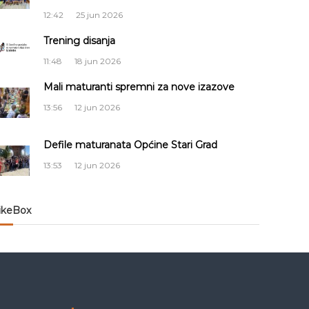
12:42
25 jun 2026
Trening disanja
11:48
18 jun 2026
Mali maturanti spremni za nove izazove
13:56
12 jun 2026
Defile maturanata Općine Stari Grad
13:53
12 jun 2026
ikeBox