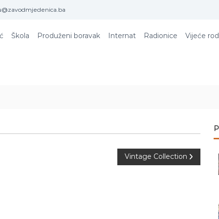
u@zavodmjedenica.ba
ić
Škola
Produženi boravak
Internat
Radionice
Vijeće rod
P
Vintage Collection