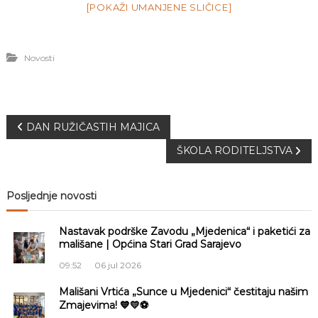
[POKAŽI UMANJENE SLIČICE]
Novosti
N
DAN RUŽIČASTIH MAJICA
ŠKOLA RODITELJSTVA
a
v
Posljednje novosti
i
Nastavak podrške Zavodu „Mjedenica“ i paketići za
mališane | Općina Stari Grad Sarajevo
g
09:52
06 jul 2026
a
Mališani Vrtića „Sunce u Mjedenici“ čestitaju našim
Zmajevima! 💙💛⚽