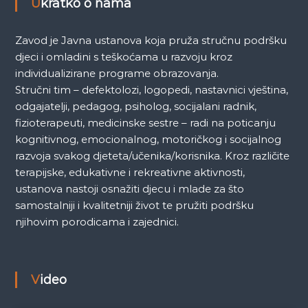
a
Ukratko o nama
Zavod je Javna ustanova koja pruža stručnu podršku
djeci i omladini s teškoćama u razvoju kroz
individualizirane programe obrazovanja.
Stručni tim – defektolozi, logopedi, nastavnici vještina,
odgajatelji, pedagog, psiholog, socijalani radnik,
fizioterapeuti, medicinske sestre – radi na poticanju
kognitivnog, emocionalnog, motoričkog i socijalnog
razvoja svakog djeteta/učenika/korisnika. Kroz različite
terapijske, edukativne i rekreativne aktivnosti,
ustanova nastoji osnažiti djecu i mlade za što
samostalniji i kvalitetniji život te pružiti podršku
njihovim porodicama i zajednici.
Video