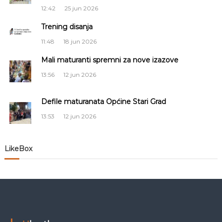
c
12:42
25 jun 2026
i
Trening disanja
11:48
18 jun 2026
j
Mali maturanti spremni za nove izazove
a
13:56
12 jun 2026
č
Defile maturanata Općine Stari Grad
l
13:53
12 jun 2026
a
LikeBox
n
a
k