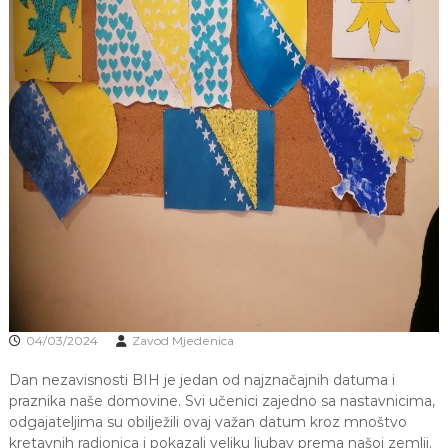
J
o
v
E
a
V
n
O
j
e
i
o
d
g
o
j
d
j
e
c
e
M
j
04/03/2024
Zavod Mjedenica
e
d
Dan nezavisnosti BIH je jedan od najznačajnih datuma i
e
praznika naše domovine. Svi učenici zajedno sa nastavnicima,
n
odgajateljima su obilježili ovaj važan datum kroz mnoštvo
i
kretavnih radionica i pokazali veliku ljubav prema našoj zemlji.
c